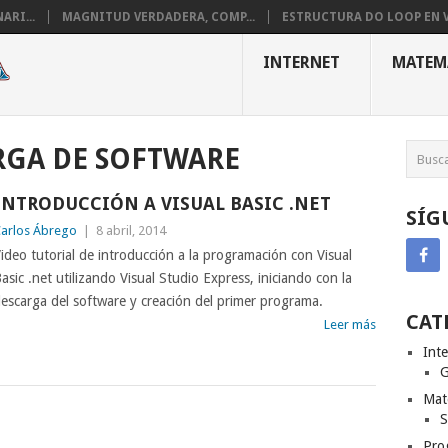
ARI...
MAGNITUD VERDADERA, COMP...
ESTRUCTURA DO LOOP EN VI
INTERNET
MATEM
RGA DE SOFTWARE
INTRODUCCIÓN A VISUAL BASIC .NET
SÍG
arlos Ábrego
|
8 abril, 2014
ideo tutorial de introducción a la programación con Visual
asic .net utilizando Visual Studio Express, iniciando con la
escarga del software y creación del primer programa.
CAT
Leer más
Int
G
Mat
S
Pro