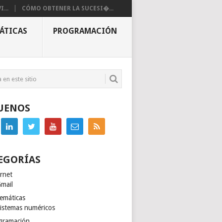
...
CÓMO OBTENER LA SUCESI�...
ÁTICAS
PROGRAMACIÓN
UENOS
EGORÍAS
ernet
mail
emáticas
istemas numéricos
gramación